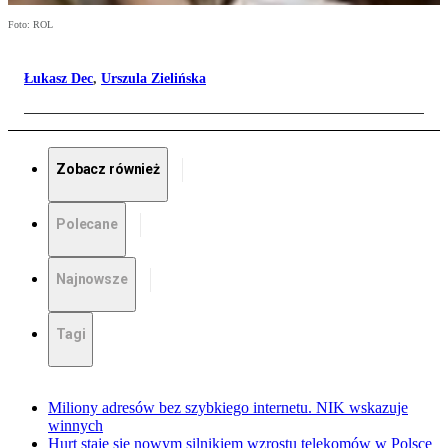
Foto: ROL
Łukasz Dec
,
Urszula Zielińska
Zobacz również
Polecane
Najnowsze
Tagi
Miliony adresów bez szybkiego internetu. NIK wskazuje
winnych
Hurt staje się nowym silnikiem wzrostu telekomów w Polsce