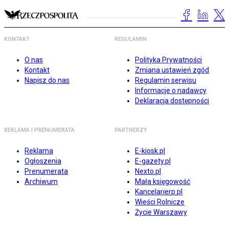
KONTAKT
REGULAMIN
O nas
Polityka Prywatności
Kontakt
Zmiana ustawień zgód
Napisz do nas
Regulamin serwisu
Informacje o nadawcy
Deklaracja dostępności
REKLAMA I PRENUMERATA
PARTNERZY
Reklama
E-kiosk.pl
Ogłoszenia
E-gazety.pl
Prenumerata
Nexto.pl
Archiwum
Mała księgowość
Kancelarierp.pl
Wieści Rolnicze
Życie Warszawy