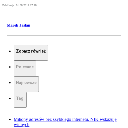
Publikacja:
01.08.2012 17:28
Marek Jaślan
Zobacz również
Polecane
Najnowsze
Tagi
Miliony adresów bez szybkiego internetu. NIK wskazuje
winnych