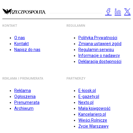
KONTAKT
REGULAMIN
O nas
Polityka Prywatności
Kontakt
Zmiana ustawień zgód
Napisz do nas
Regulamin serwisu
Informacje o nadawcy
Deklaracja dostępności
REKLAMA I PRENUMERATA
PARTNERZY
Reklama
E-kiosk.pl
Ogłoszenia
E-gazety.pl
Prenumerata
Nexto.pl
Archiwum
Mała księgowość
Kancelarierp.pl
Wieści Rolnicze
Życie Warszawy