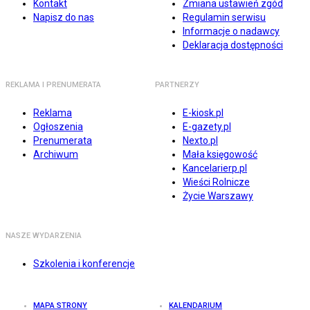
Kontakt
Zmiana ustawień zgód
Napisz do nas
Regulamin serwisu
Informacje o nadawcy
Deklaracja dostępności
REKLAMA I PRENUMERATA
PARTNERZY
Reklama
E-kiosk.pl
Ogłoszenia
E-gazety.pl
Prenumerata
Nexto.pl
Archiwum
Mała księgowość
Kancelarierp.pl
Wieści Rolnicze
Życie Warszawy
NASZE WYDARZENIA
Szkolenia i konferencje
MAPA STRONY
KALENDARIUM