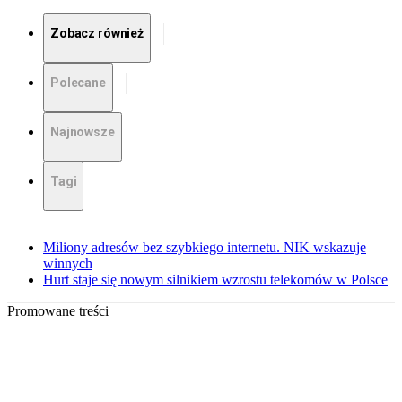
Zobacz również
Polecane
Najnowsze
Tagi
Miliony adresów bez szybkiego internetu. NIK wskazuje
winnych
Hurt staje się nowym silnikiem wzrostu telekomów w Polsce
Promowane treści