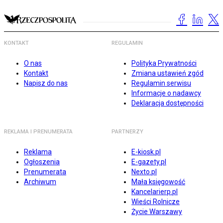
KONTAKT
REGULAMIN
O nas
Polityka Prywatności
Kontakt
Zmiana ustawień zgód
Napisz do nas
Regulamin serwisu
Informacje o nadawcy
Deklaracja dostępności
REKLAMA I PRENUMERATA
PARTNERZY
Reklama
E-kiosk.pl
Ogłoszenia
E-gazety.pl
Prenumerata
Nexto.pl
Archiwum
Mała księgowość
Kancelarierp.pl
Wieści Rolnicze
Życie Warszawy