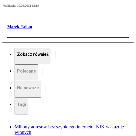
Publikacja:
10.09.2012 12:19
Marek Jaślan
Zobacz również
Polecane
Najnowsze
Tagi
Miliony adresów bez szybkiego internetu. NIK wskazuje
winnych