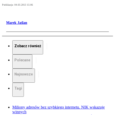
Publikacja:
04.03.2013 15:06
Marek Jaślan
Zobacz również
Polecane
Najnowsze
Tagi
Miliony adresów bez szybkiego internetu. NIK wskazuje
winnych