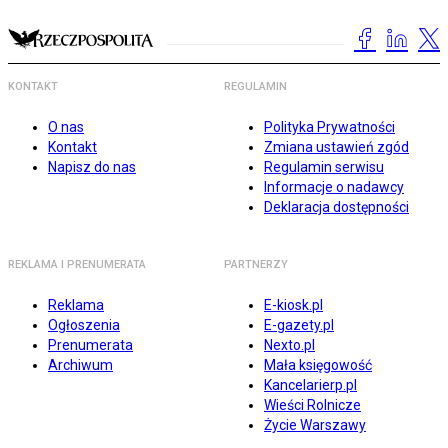
KONTAKT
REGULAMIN
O nas
Polityka Prywatności
Kontakt
Zmiana ustawień zgód
Napisz do nas
Regulamin serwisu
Informacje o nadawcy
Deklaracja dostępności
REKLAMA I PRENUMERATA
PARTNERZY
Reklama
E-kiosk.pl
Ogłoszenia
E-gazety.pl
Prenumerata
Nexto.pl
Archiwum
Mała księgowość
Kancelarierp.pl
Wieści Rolnicze
Życie Warszawy