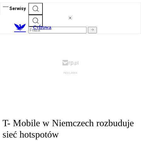
Serwisy
C
yfrowa
T- Mobile w Niemczech rozbuduje
sieć hotspotów