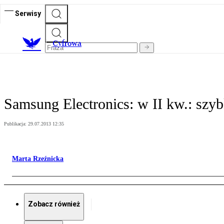
Serwisy
C
yfrowa
Samsung Electronics: w II kw.: szy
Publikacja:
29.07.2013 12:35
Marta Rzeźnicka
Zobacz również