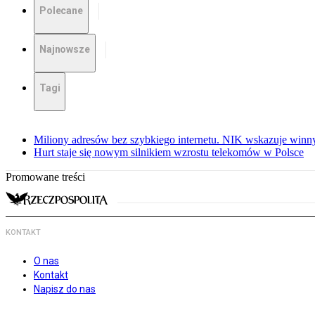
Polecane
Najnowsze
Tagi
Miliony adresów bez szybkiego internetu. NIK wskazuje winn
Hurt staje się nowym silnikiem wzrostu telekomów w Polsce
Promowane treści
KONTAKT
O nas
Kontakt
Napisz do nas