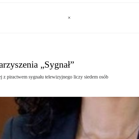
rzyszenia „Sygnał”
ej z piractwem sygnału telewizyjnego liczy siedem osób