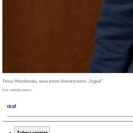
Teresa Wierzbowska, nowa prezes Stowarzyszenia „Sygnał”
Foto: materiały prasowe
rp.pl
Zobacz również