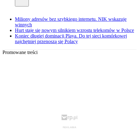
Miliony adresów bez szybkiego internetu. NIK wskazuje
winnych
Hurt staje się nowym silnikiem wzrostu telekomów w Polsce
Koniec długiej dominacji Playa. Do tej sieci komórkowej
najchętniej przenoszą się Polacy
Promowane treści