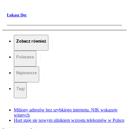
Łukasz Dec
Zobacz również
Polecane
Najnowsze
Tagi
Miliony adresów bez szybkiego internetu. NIK wskazuje
winnych
Hurt staje się nowym silnikiem wzrostu telekomów w Polsce