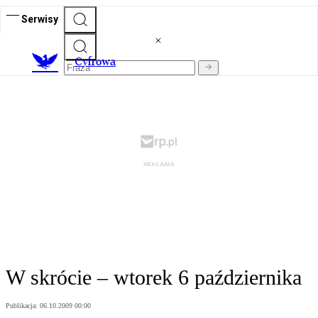
Serwisy
C
yfrowa
W skrócie – wtorek 6 października
Publikacja:
06.10.2009 00:00