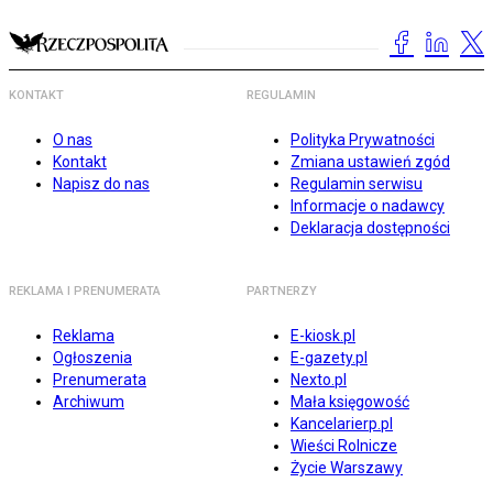
KONTAKT
REGULAMIN
O nas
Polityka Prywatności
Kontakt
Zmiana ustawień zgód
Napisz do nas
Regulamin serwisu
Informacje o nadawcy
Deklaracja dostępności
REKLAMA I PRENUMERATA
PARTNERZY
Reklama
E-kiosk.pl
Ogłoszenia
E-gazety.pl
Prenumerata
Nexto.pl
Archiwum
Mała księgowość
Kancelarierp.pl
Wieści Rolnicze
Życie Warszawy