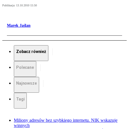
Publikacja:
13.10.2010 15:50
Marek Jaślan
Zobacz również
Polecane
Najnowsze
Tagi
Miliony adresów bez szybkiego internetu. NIK wskazuje
winnych