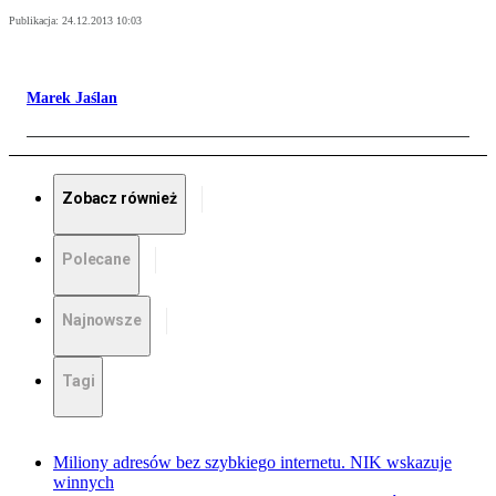
Publikacja:
24.12.2013 10:03
Marek Jaślan
Zobacz również
Polecane
Najnowsze
Tagi
Miliony adresów bez szybkiego internetu. NIK wskazuje
winnych