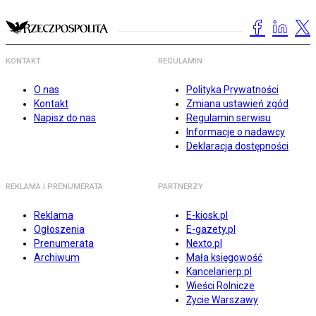
KONTAKT
REGULAMIN
O nas
Polityka Prywatności
Kontakt
Zmiana ustawień zgód
Napisz do nas
Regulamin serwisu
Informacje o nadawcy
Deklaracja dostępności
REKLAMA I PRENUMERATA
PARTNERZY
Reklama
E-kiosk.pl
Ogłoszenia
E-gazety.pl
Prenumerata
Nexto.pl
Archiwum
Mała księgowość
Kancelarierp.pl
Wieści Rolnicze
Życie Warszawy