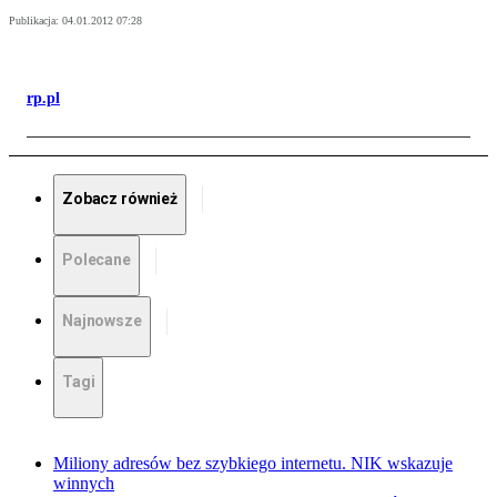
Publikacja:
04.01.2012 07:28
rp.pl
Zobacz również
Polecane
Najnowsze
Tagi
Miliony adresów bez szybkiego internetu. NIK wskazuje
winnych