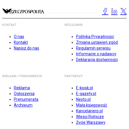
KONTAKT
REGULAMIN
O nas
Polityka Prywatności
Kontakt
Zmiana ustawień zgód
Napisz do nas
Regulamin serwisu
Informacje o nadawcy
Deklaracja dostępności
REKLAMA I PRENUMERATA
PARTNERZY
Reklama
E-kiosk.pl
Ogłoszenia
E-gazety.pl
Prenumerata
Nexto.pl
Archiwum
Mała księgowość
Kancelarierp.pl
Wieści Rolnicze
Życie Warszawy