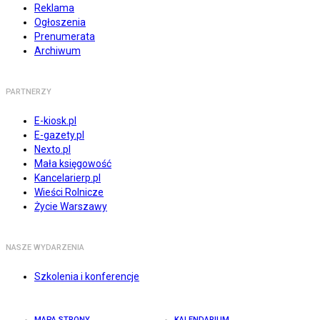
Reklama
Ogłoszenia
Prenumerata
Archiwum
PARTNERZY
E-kiosk.pl
E-gazety.pl
Nexto.pl
Mała księgowość
Kancelarierp.pl
Wieści Rolnicze
Życie Warszawy
NASZE WYDARZENIA
Szkolenia i konferencje
MAPA STRONY
KALENDARIUM