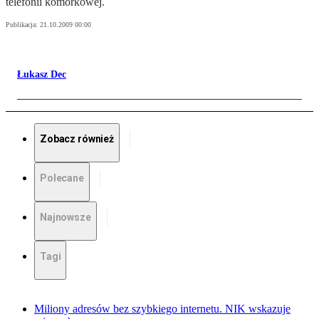
telefonii komórkowej.
Publikacja:
21.10.2009 00:00
Łukasz Dec
Zobacz również
Polecane
Najnowsze
Tagi
Miliony adresów bez szybkiego internetu. NIK wskazuje