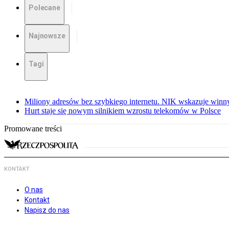
Polecane
Najnowsze
Tagi
Miliony adresów bez szybkiego internetu. NIK wskazuje winn
Hurt staje się nowym silnikiem wzrostu telekomów w Polsce
Promowane treści
KONTAKT
O nas
Kontakt
Napisz do nas