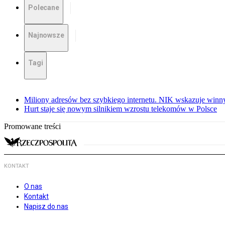
Polecane
Najnowsze
Tagi
Miliony adresów bez szybkiego internetu. NIK wskazuje winn
Hurt staje się nowym silnikiem wzrostu telekomów w Polsce
Promowane treści
KONTAKT
O nas
Kontakt
Napisz do nas