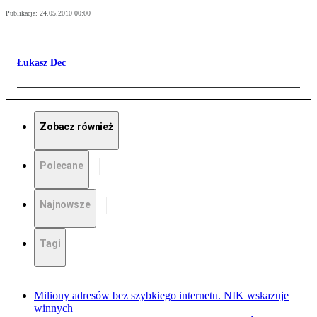
Publikacja:
24.05.2010 00:00
Łukasz Dec
Zobacz również
Polecane
Najnowsze
Tagi
Miliony adresów bez szybkiego internetu. NIK wskazuje
winnych