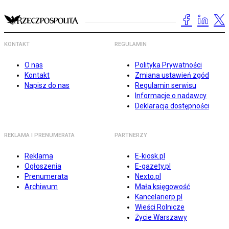
KONTAKT
REGULAMIN
O nas
Polityka Prywatności
Kontakt
Zmiana ustawień zgód
Napisz do nas
Regulamin serwisu
Informacje o nadawcy
Deklaracja dostępności
REKLAMA I PRENUMERATA
PARTNERZY
Reklama
E-kiosk.pl
Ogłoszenia
E-gazety.pl
Prenumerata
Nexto.pl
Archiwum
Mała księgowość
Kancelarierp.pl
Wieści Rolnicze
Życie Warszawy