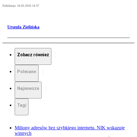
Publikacja:
24.05.2016 14:37
Urszula Zielińska
Zobacz również
Polecane
Najnowsze
Tagi
Miliony adresów bez szybkiego internetu. NIK wskazuje
winnych