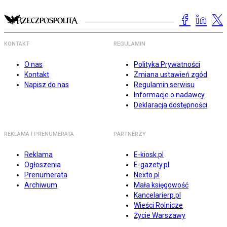
KONTAKT
REGULAMIN
O nas
Polityka Prywatności
Kontakt
Zmiana ustawień zgód
Napisz do nas
Regulamin serwisu
Informacje o nadawcy
Deklaracja dostępności
REKLAMA I PRENUMERATA
PARTNERZY
Reklama
E-kiosk.pl
Ogłoszenia
E-gazety.pl
Prenumerata
Nexto.pl
Archiwum
Mała księgowość
Kancelarierp.pl
Wieści Rolnicze
Życie Warszawy