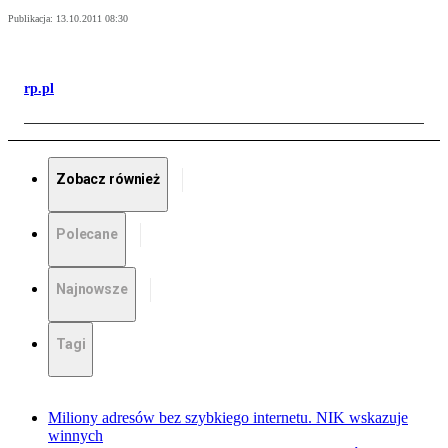
Publikacja:
13.10.2011 08:30
rp.pl
Zobacz również
Polecane
Najnowsze
Tagi
Miliony adresów bez szybkiego internetu. NIK wskazuje
winnych