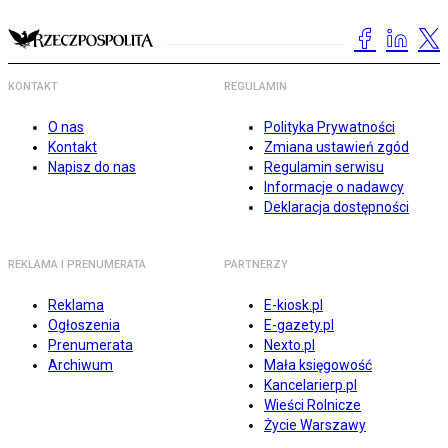
KONTAKT
REGULAMIN
O nas
Polityka Prywatności
Kontakt
Zmiana ustawień zgód
Napisz do nas
Regulamin serwisu
Informacje o nadawcy
Deklaracja dostępności
REKLAMA I PRENUMERATA
PARTNERZY
Reklama
E-kiosk.pl
Ogłoszenia
E-gazety.pl
Prenumerata
Nexto.pl
Archiwum
Mała księgowość
Kancelarierp.pl
Wieści Rolnicze
Życie Warszawy