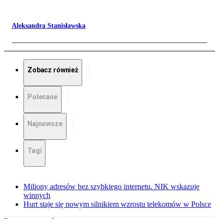
Aleksandra Stanisławska
Zobacz również
Polecane
Najnowsze
Tagi
Miliony adresów bez szybkiego internetu. NIK wskazuje
winnych
Hurt staje się nowym silnikiem wzrostu telekomów w Polsce