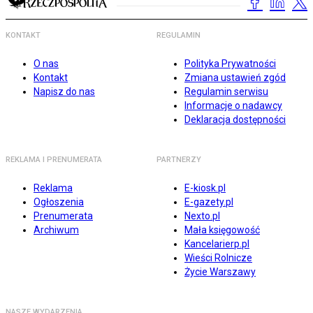
KONTAKT
REGULAMIN
O nas
Polityka Prywatności
Kontakt
Zmiana ustawień zgód
Napisz do nas
Regulamin serwisu
Informacje o nadawcy
Deklaracja dostępności
REKLAMA I PRENUMERATA
PARTNERZY
Reklama
E-kiosk.pl
Ogłoszenia
E-gazety.pl
Prenumerata
Nexto.pl
Archiwum
Mała księgowość
Kancelarierp.pl
Wieści Rolnicze
Życie Warszawy
NASZE WYDARZENIA