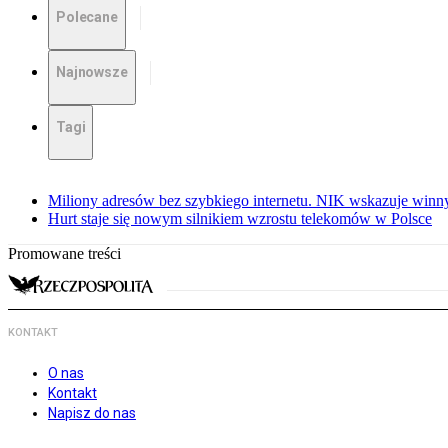
Polecane
Najnowsze
Tagi
Miliony adresów bez szybkiego internetu. NIK wskazuje winn
Hurt staje się nowym silnikiem wzrostu telekomów w Polsce
Promowane treści
KONTAKT
O nas
Kontakt
Napisz do nas