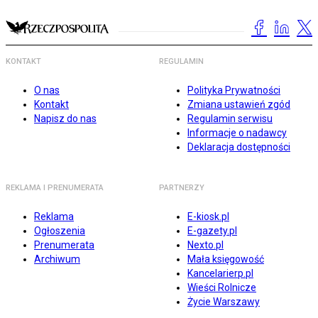
KONTAKT
REGULAMIN
O nas
Polityka Prywatności
Kontakt
Zmiana ustawień zgód
Napisz do nas
Regulamin serwisu
Informacje o nadawcy
Deklaracja dostępności
REKLAMA I PRENUMERATA
PARTNERZY
Reklama
E-kiosk.pl
Ogłoszenia
E-gazety.pl
Prenumerata
Nexto.pl
Archiwum
Mała księgowość
Kancelarierp.pl
Wieści Rolnicze
Życie Warszawy