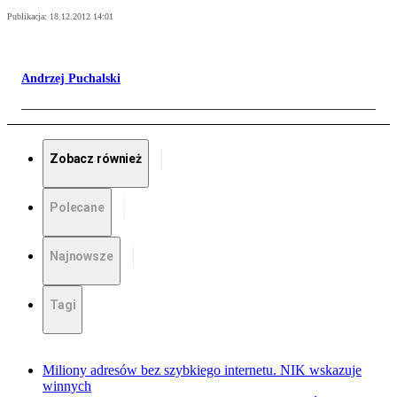
Publikacja:
18.12.2012 14:01
Andrzej Puchalski
Zobacz również
Polecane
Najnowsze
Tagi
Miliony adresów bez szybkiego internetu. NIK wskazuje
winnych