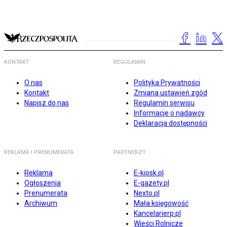
KONTAKT
REGULAMIN
O nas
Polityka Prywatności
Kontakt
Zmiana ustawień zgód
Napisz do nas
Regulamin serwisu
Informacje o nadawcy
Deklaracja dostępności
REKLAMA I PRENUMERATA
PARTNERZY
Reklama
E-kiosk.pl
Ogłoszenia
E-gazety.pl
Prenumerata
Nexto.pl
Archiwum
Mała księgowość
Kancelarierp.pl
Wieści Rolnicze