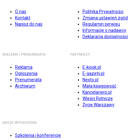
O nas
Polityka Prywatności
Kontakt
Zmiana ustawień zgód
Napisz do nas
Regulamin serwisu
Informacje o nadawcy
Deklaracja dostępności
REKLAMA I PRENUMERATA
PARTNERZY
Reklama
E-kiosk.pl
Ogłoszenia
E-gazety.pl
Prenumerata
Nexto.pl
Archiwum
Mała księgowość
Kancelarierp.pl
Wieści Rolnicze
Życie Warszawy
NASZE WYDARZENIA
Szkolenia i konferencje