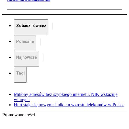
Zobacz również
Polecane
Najnowsze
Tagi
Miliony adresów bez szybkiego internetu. NIK wskazuje
winnych
Hurt staje się nowym silnikiem wzrostu telekomów w Polsce
Promowane treści