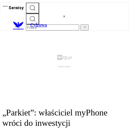
Serwisy
C
yfrowa
„Parkiet”: właściciel myPhone
wróci do inwestycji