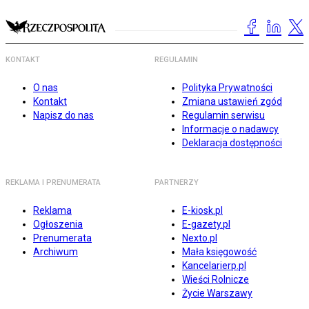
KONTAKT
REGULAMIN
O nas
Polityka Prywatności
Kontakt
Zmiana ustawień zgód
Napisz do nas
Regulamin serwisu
Informacje o nadawcy
Deklaracja dostępności
REKLAMA I PRENUMERATA
PARTNERZY
Reklama
E-kiosk.pl
Ogłoszenia
E-gazety.pl
Prenumerata
Nexto.pl
Archiwum
Mała księgowość
Kancelarierp.pl
Wieści Rolnicze
Życie Warszawy