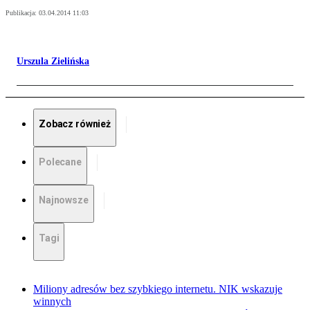
Publikacja:
03.04.2014 11:03
Urszula Zielińska
Zobacz również
Polecane
Najnowsze
Tagi
Miliony adresów bez szybkiego internetu. NIK wskazuje
winnych