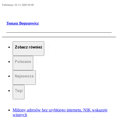
Publikacja:
02.11.2009 00:00
Tomasz Boguszewicz
Zobacz również
Polecane
Najnowsze
Tagi
Miliony adresów bez szybkiego internetu. NIK wskazuje
winnych