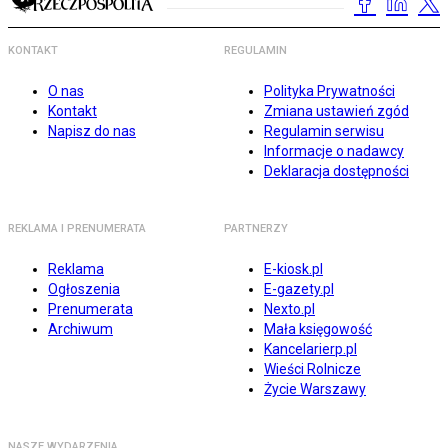
KONTAKT
REGULAMIN
O nas
Polityka Prywatności
Kontakt
Zmiana ustawień zgód
Napisz do nas
Regulamin serwisu
Informacje o nadawcy
Deklaracja dostępności
REKLAMA I PRENUMERATA
PARTNERZY
Reklama
E-kiosk.pl
Ogłoszenia
E-gazety.pl
Prenumerata
Nexto.pl
Archiwum
Mała księgowość
Kancelarierp.pl
Wieści Rolnicze
Życie Warszawy
NASZE WYDARZENIA