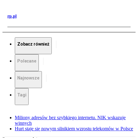
rp.pl
Zobacz również
Polecane
Najnowsze
Tagi
Miliony adresów bez szybkiego internetu. NIK wskazuje
winnych
Hurt staje się nowym silnikiem wzrostu telekomów w Polsce