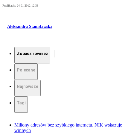
Publikacja:
24.01.2012 12:38
Aleksandra Stanisławska
Zobacz również
Polecane
Najnowsze
Tagi
Miliony adresów bez szybkiego internetu. NIK wskazuje
winnych