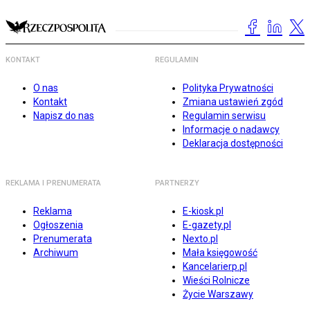
KONTAKT
REGULAMIN
O nas
Polityka Prywatności
Kontakt
Zmiana ustawień zgód
Napisz do nas
Regulamin serwisu
Informacje o nadawcy
Deklaracja dostępności
REKLAMA I PRENUMERATA
PARTNERZY
Reklama
E-kiosk.pl
Ogłoszenia
E-gazety.pl
Prenumerata
Nexto.pl
Archiwum
Mała księgowość
Kancelarierp.pl
Wieści Rolnicze
Życie Warszawy