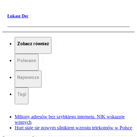
Łukasz Dec
Zobacz również
Polecane
Najnowsze
Tagi
Miliony adresów bez szybkiego internetu. NIK wskazuje
winnych
Hurt staje się nowym silnikiem wzrostu telekomów w Polsce