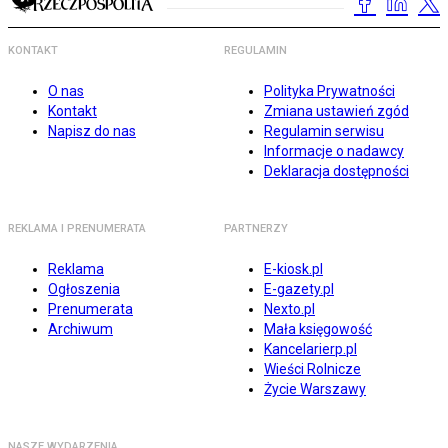
KONTAKT
REGULAMIN
O nas
Polityka Prywatności
Kontakt
Zmiana ustawień zgód
Napisz do nas
Regulamin serwisu
Informacje o nadawcy
Deklaracja dostępności
REKLAMA I PRENUMERATA
PARTNERZY
Reklama
E-kiosk.pl
Ogłoszenia
E-gazety.pl
Prenumerata
Nexto.pl
Archiwum
Mała księgowość
Kancelarierp.pl
Wieści Rolnicze
Życie Warszawy
NASZE WYDARZENIA