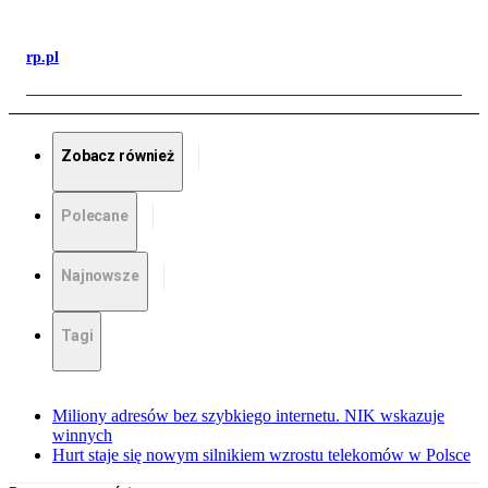
rp.pl
Zobacz również
Polecane
Najnowsze
Tagi
Miliony adresów bez szybkiego internetu. NIK wskazuje
winnych
Hurt staje się nowym silnikiem wzrostu telekomów w Polsce