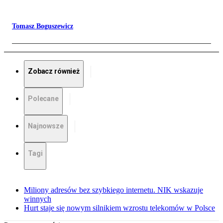
Tomasz Boguszewicz
Zobacz również
Polecane
Najnowsze
Tagi
Miliony adresów bez szybkiego internetu. NIK wskazuje
winnych
Hurt staje się nowym silnikiem wzrostu telekomów w Polsce