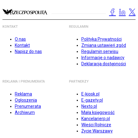
KONTAKT
REGULAMIN
O nas
Polityka Prywatności
Kontakt
Zmiana ustawień zgód
Napisz do nas
Regulamin serwisu
Informacje o nadawcy
Deklaracja dostępności
REKLAMA I PRENUMERATA
PARTNERZY
Reklama
E-kiosk.pl
Ogłoszenia
E-gazety.pl
Prenumerata
Nexto.pl
Archiwum
Mała księgowość
Kancelarierp.pl
Wieści Rolnicze
Życie Warszawy