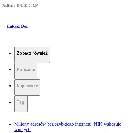
Publikacja:
13.01.2012 15:07
Łukasz Dec
Zobacz również
Polecane
Najnowsze
Tagi
Miliony adresów bez szybkiego internetu. NIK wskazuje
winnych