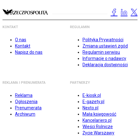
KONTAKT
REGULAMIN
O nas
Polityka Prywatności
Kontakt
Zmiana ustawień zgód
Napisz do nas
Regulamin serwisu
Informacje o nadawcy
Deklaracja dostępności
REKLAMA I PRENUMERATA
PARTNERZY
Reklama
E-kiosk.pl
Ogłoszenia
E-gazety.pl
Prenumerata
Nexto.pl
Archiwum
Mała księgowość
Kancelarierp.pl
Wieści Rolnicze
Życie Warszawy