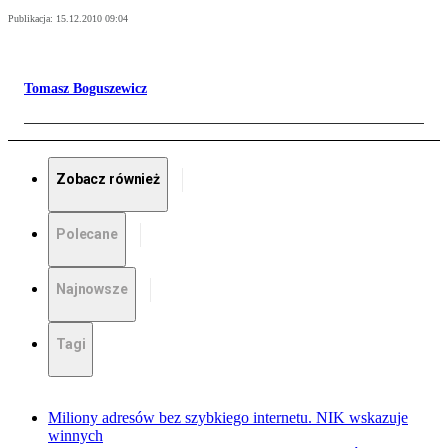
Publikacja:
15.12.2010 09:04
Tomasz Boguszewicz
Zobacz również
Polecane
Najnowsze
Tagi
Miliony adresów bez szybkiego internetu. NIK wskazuje
winnych