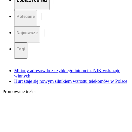
Zobacz również
Polecane
Najnowsze
Tagi
Miliony adresów bez szybkiego internetu. NIK wskazuje
winnych
Hurt staje się nowym silnikiem wzrostu telekomów w Polsce
Promowane treści