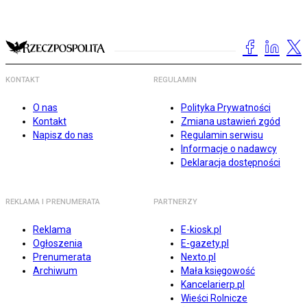
KONTAKT
REGULAMIN
O nas
Polityka Prywatności
Kontakt
Zmiana ustawień zgód
Napisz do nas
Regulamin serwisu
Informacje o nadawcy
Deklaracja dostępności
REKLAMA I PRENUMERATA
PARTNERZY
Reklama
E-kiosk.pl
Ogłoszenia
E-gazety.pl
Prenumerata
Nexto.pl
Archiwum
Mała księgowość
Kancelarierp.pl
Wieści Rolnicze