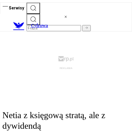
Serwisy
C
yfrowa
Netia z księgową stratą, ale z
dywidendą