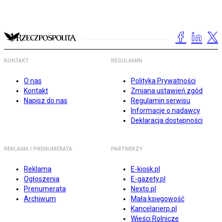
KONTAKT
REGULAMIN
O nas
Polityka Prywatności
Kontakt
Zmiana ustawień zgód
Napisz do nas
Regulamin serwisu
Informacje o nadawcy
Deklaracja dostępności
REKLAMA I PRENUMERATA
PARTNERZY
Reklama
E-kiosk.pl
Ogłoszenia
E-gazety.pl
Prenumerata
Nexto.pl
Archiwum
Mała księgowość
Kancelarierp.pl
Wieści Rolnicze