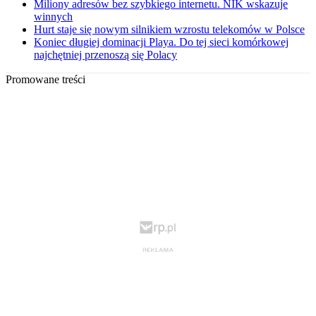
Miliony adresów bez szybkiego internetu. NIK wskazuje
winnych
Hurt staje się nowym silnikiem wzrostu telekomów w Polsce
Koniec długiej dominacji Playa. Do tej sieci komórkowej
najchętniej przenoszą się Polacy
Promowane treści