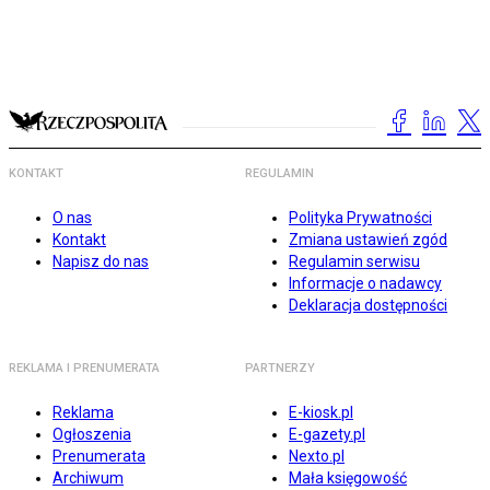
KONTAKT
REGULAMIN
O nas
Polityka Prywatności
Kontakt
Zmiana ustawień zgód
Napisz do nas
Regulamin serwisu
Informacje o nadawcy
Deklaracja dostępności
REKLAMA I PRENUMERATA
PARTNERZY
Reklama
E-kiosk.pl
Ogłoszenia
E-gazety.pl
Prenumerata
Nexto.pl
Archiwum
Mała księgowość