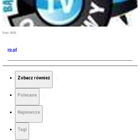
Foto: ROL
rp.pl
Zobacz również
Polecane
Najnowsze
Tagi