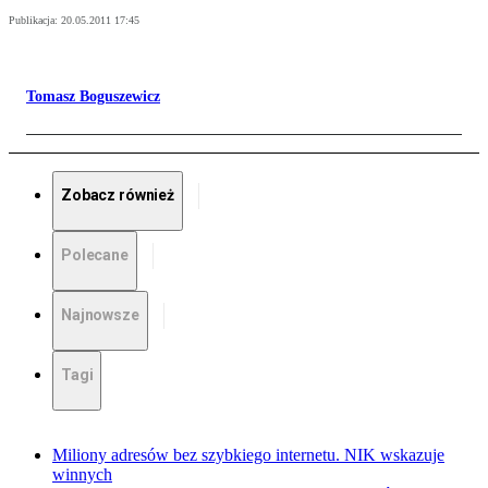
Publikacja:
20.05.2011 17:45
Tomasz Boguszewicz
Zobacz również
Polecane
Najnowsze
Tagi
Miliony adresów bez szybkiego internetu. NIK wskazuje
winnych