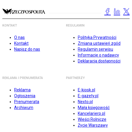
KONTAKT
REGULAMIN
O nas
Polityka Prywatności
Kontakt
Zmiana ustawień zgód
Napisz do nas
Regulamin serwisu
Informacje o nadawcy
Deklaracja dostępności
REKLAMA I PRENUMERATA
PARTNERZY
Reklama
E-kiosk.pl
Ogłoszenia
E-gazety.pl
Prenumerata
Nexto.pl
Archiwum
Mała księgowość
Kancelarierp.pl
Wieści Rolnicze
Życie Warszawy