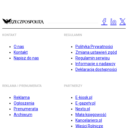
KONTAKT
REGULAMIN
O nas
Polityka Prywatności
Kontakt
Zmiana ustawień zgód
Napisz do nas
Regulamin serwisu
Informacje o nadawcy
Deklaracja dostępności
REKLAMA I PRENUMERATA
PARTNERZY
Reklama
E-kiosk.pl
Ogłoszenia
E-gazety.pl
Prenumerata
Nexto.pl
Archiwum
Mała księgowość
Kancelarierp.pl
Wieści Rolnicze