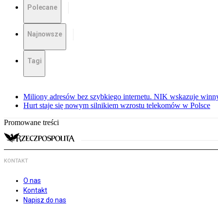
Polecane
Najnowsze
Tagi
Miliony adresów bez szybkiego internetu. NIK wskazuje winn
Hurt staje się nowym silnikiem wzrostu telekomów w Polsce
Promowane treści
KONTAKT
O nas
Kontakt
Napisz do nas