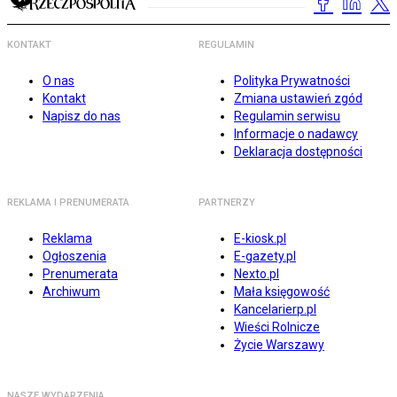
KONTAKT
REGULAMIN
O nas
Polityka Prywatności
Kontakt
Zmiana ustawień zgód
Napisz do nas
Regulamin serwisu
Informacje o nadawcy
Deklaracja dostępności
REKLAMA I PRENUMERATA
PARTNERZY
Reklama
E-kiosk.pl
Ogłoszenia
E-gazety.pl
Prenumerata
Nexto.pl
Archiwum
Mała księgowość
Kancelarierp.pl
Wieści Rolnicze
Życie Warszawy
NASZE WYDARZENIA