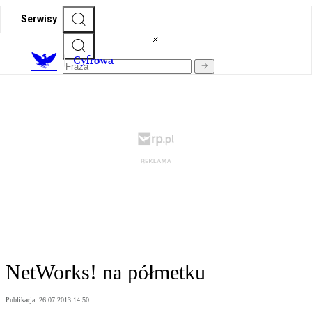
Serwisy
C
yfrowa
NetWorks! na półmetku
Publikacja:
26.07.2013 14:50