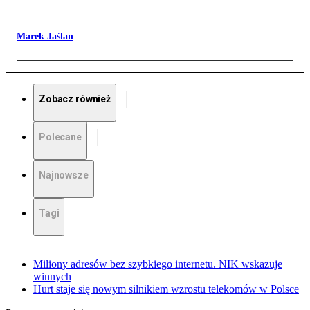
Marek Jaślan
Zobacz również
Polecane
Najnowsze
Tagi
Miliony adresów bez szybkiego internetu. NIK wskazuje
winnych
Hurt staje się nowym silnikiem wzrostu telekomów w Polsce