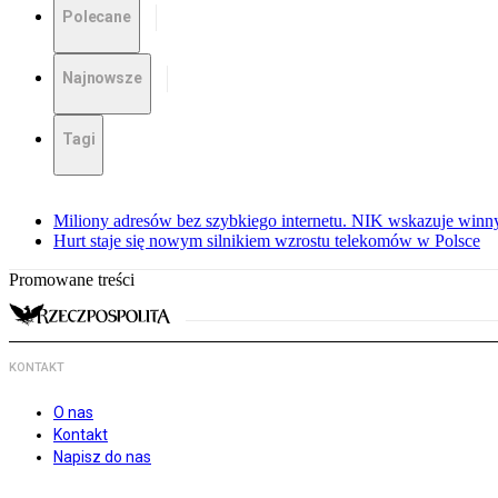
Polecane
Najnowsze
Tagi
Miliony adresów bez szybkiego internetu. NIK wskazuje winn
Hurt staje się nowym silnikiem wzrostu telekomów w Polsce
Promowane treści
KONTAKT
O nas
Kontakt
Napisz do nas