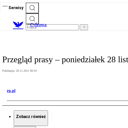
Serwisy
C
yfrowa
Przegląd prasy – poniedziałek 28 lis
Publikacja:
28.11.2011 08:34
rp.pl
Zobacz również