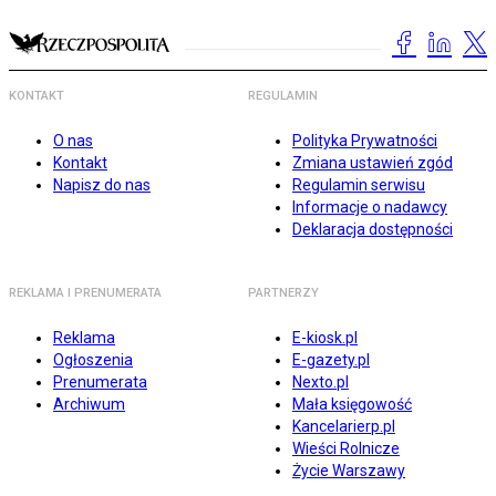
KONTAKT
REGULAMIN
O nas
Polityka Prywatności
Kontakt
Zmiana ustawień zgód
Napisz do nas
Regulamin serwisu
Informacje o nadawcy
Deklaracja dostępności
REKLAMA I PRENUMERATA
PARTNERZY
Reklama
E-kiosk.pl
Ogłoszenia
E-gazety.pl
Prenumerata
Nexto.pl
Archiwum
Mała księgowość
Kancelarierp.pl
Wieści Rolnicze
Życie Warszawy