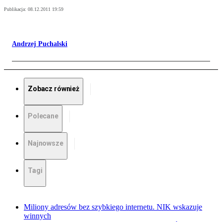
Publikacja:
08.12.2011 19:59
Andrzej Puchalski
Zobacz również
Polecane
Najnowsze
Tagi
Miliony adresów bez szybkiego internetu. NIK wskazuje
winnych