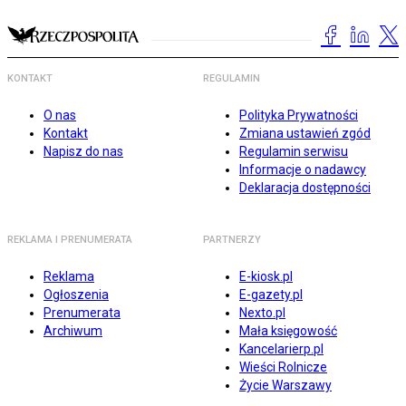
KONTAKT
REGULAMIN
O nas
Polityka Prywatności
Kontakt
Zmiana ustawień zgód
Napisz do nas
Regulamin serwisu
Informacje o nadawcy
Deklaracja dostępności
REKLAMA I PRENUMERATA
PARTNERZY
Reklama
E-kiosk.pl
Ogłoszenia
E-gazety.pl
Prenumerata
Nexto.pl
Archiwum
Mała księgowość
Kancelarierp.pl
Wieści Rolnicze
Życie Warszawy