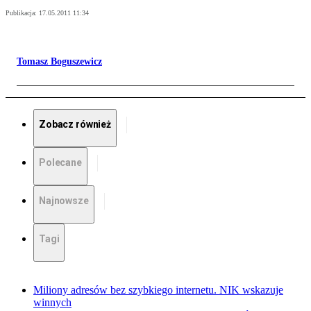
Publikacja:
17.05.2011 11:34
Tomasz Boguszewicz
Zobacz również
Polecane
Najnowsze
Tagi
Miliony adresów bez szybkiego internetu. NIK wskazuje
winnych