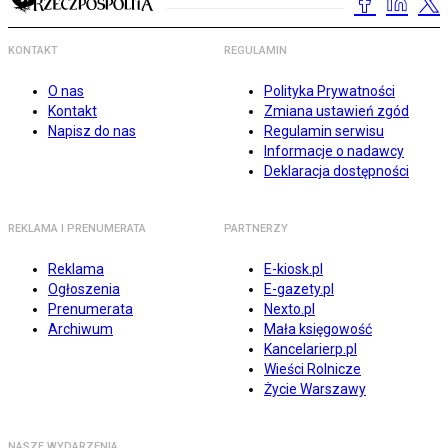
KONTAKT
REGULAMIN
O nas
Polityka Prywatności
Kontakt
Zmiana ustawień zgód
Napisz do nas
Regulamin serwisu
Informacje o nadawcy
Deklaracja dostępności
REKLAMA I PRENUMERATA
PARTNERZY
Reklama
E-kiosk.pl
Ogłoszenia
E-gazety.pl
Prenumerata
Nexto.pl
Archiwum
Mała księgowość
Kancelarierp.pl
Wieści Rolnicze
Życie Warszawy
NASZE WYDARZENIA