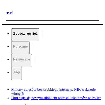
rp.pl
Zobacz również
Polecane
Najnowsze
Tagi
Miliony adresów bez szybkiego internetu. NIK wskazuje
winnych
Hurt staje się nowym silnikiem wzrostu telekomów w Polsce