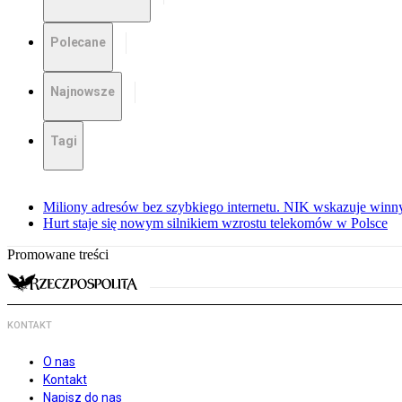
Polecane
Najnowsze
Tagi
Miliony adresów bez szybkiego internetu. NIK wskazuje winn
Hurt staje się nowym silnikiem wzrostu telekomów w Polsce
Promowane treści
KONTAKT
O nas
Kontakt
Napisz do nas