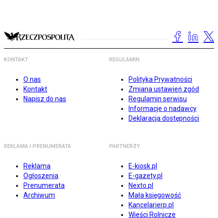
KONTAKT
REGULAMIN
O nas
Polityka Prywatności
Kontakt
Zmiana ustawień zgód
Napisz do nas
Regulamin serwisu
Informacje o nadawcy
Deklaracja dostępności
REKLAMA I PRENUMERATA
PARTNERZY
Reklama
E-kiosk.pl
Ogłoszenia
E-gazety.pl
Prenumerata
Nexto.pl
Archiwum
Mała księgowość
Kancelarierp.pl
Wieści Rolnicze