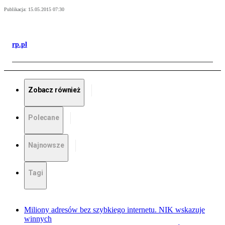
Publikacja:
15.05.2015 07:30
rp.pl
Zobacz również
Polecane
Najnowsze
Tagi
Miliony adresów bez szybkiego internetu. NIK wskazuje
winnych