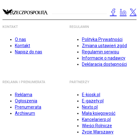
KONTAKT
REGULAMIN
O nas
Polityka Prywatności
Kontakt
Zmiana ustawień zgód
Napisz do nas
Regulamin serwisu
Informacje o nadawcy
Deklaracja dostępności
REKLAMA I PRENUMERATA
PARTNERZY
Reklama
E-kiosk.pl
Ogłoszenia
E-gazety.pl
Prenumerata
Nexto.pl
Archiwum
Mała księgowość
Kancelarierp.pl
Wieści Rolnicze
Życie Warszawy