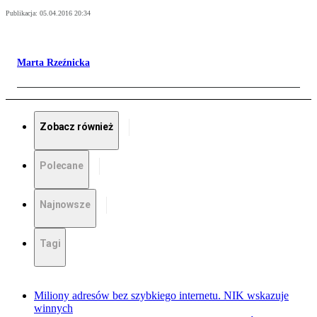
Publikacja:
05.04.2016 20:34
Marta Rzeźnicka
Zobacz również
Polecane
Najnowsze
Tagi
Miliony adresów bez szybkiego internetu. NIK wskazuje
winnych