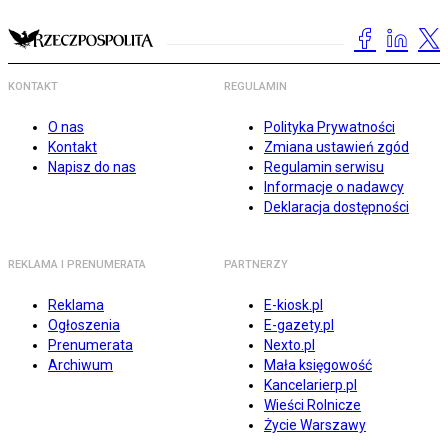
KONTAKT
REGULAMIN
O nas
Polityka Prywatności
Kontakt
Zmiana ustawień zgód
Napisz do nas
Regulamin serwisu
Informacje o nadawcy
Deklaracja dostępności
REKLAMA I PRENUMERATA
PARTNERZY
Reklama
E-kiosk.pl
Ogłoszenia
E-gazety.pl
Prenumerata
Nexto.pl
Archiwum
Mała księgowość
Kancelarierp.pl
Wieści Rolnicze
Życie Warszawy