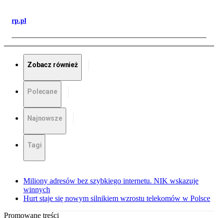
rp.pl
Zobacz również
Polecane
Najnowsze
Tagi
Miliony adresów bez szybkiego internetu. NIK wskazuje
winnych
Hurt staje się nowym silnikiem wzrostu telekomów w Polsce
Promowane treści