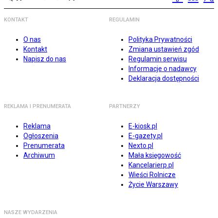
KONTAKT
REGULAMIN
O nas
Polityka Prywatności
Kontakt
Zmiana ustawień zgód
Napisz do nas
Regulamin serwisu
Informacje o nadawcy
Deklaracja dostępności
REKLAMA I PRENUMERATA
PARTNERZY
Reklama
E-kiosk.pl
Ogłoszenia
E-gazety.pl
Prenumerata
Nexto.pl
Archiwum
Mała księgowość
Kancelarierp.pl
Wieści Rolnicze
Życie Warszawy
NASZE WYDARZENIA